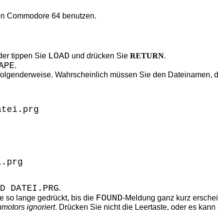
nen Commodore 64 benutzen.
LOAD
oder tippen Sie
und drücken Sie
RETURN
.
APE
.
g folgenderweise. Wahrscheinlich müssen Sie den Dateinamen, 
atei.prg
i.prg
D DATEI.PRG
.
FOUND
e so lange gedrückt, bis die
-Meldung ganz kurz ersche
motors ignoriert
. Drücken Sie nicht die Leertaste, oder es kan