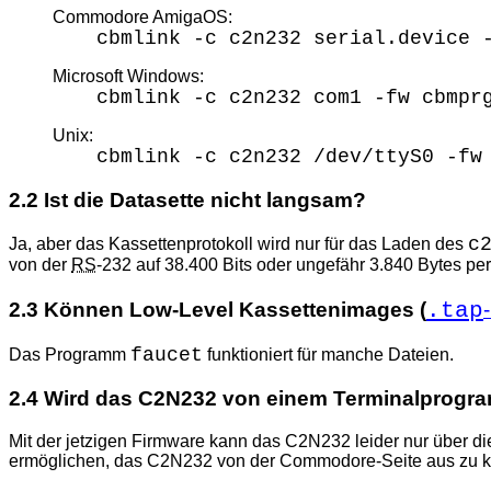
Commodore AmigaOS:
cbmlink -c c2n232 serial.device 
Microsoft Windows:
cbmlink -c c2n232 com1 -fw cbmpr
Unix:
cbmlink -c c2n232 /dev/ttyS0 -fw
2.2 Ist die Datasette nicht langsam?
c
Ja, aber das Kassettenprotokoll wird nur für das Laden des
von der
RS
-232 auf 38.400 Bits oder ungefähr 3.840 Bytes pe
.tap
2.3 Können Low-Level Kassettenimages (
faucet
Das Programm
funktioniert für manche Dateien.
2.4 Wird das C2N232 von einem Terminalprogra
Mit der jetzigen Firmware kann das C2N232 leider nur über d
ermöglichen, das C2N232 von der Commodore-Seite aus zu ko