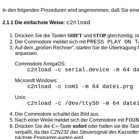
In den folgenden Prozeduren wird angenommen, daß Sie ei
c2nload
2.1.1 Die einfachste Weise:
Drücken Sie die Tasten
SHIFT
und
STOP
gleichzeitig, 
PRESS PLAY ON T
Der Commodore meldet sich mit
Auf dem
großen Rechner
, starten Sie die Übertragun
anpassen.
Commodore AmigaOS:
c2nload -c serial.device -m 64 d
Microsoft Windows:
c2nload -c com1 -m 64 datei.prg
Unix:
c2nload -c /dev/ttyS0 -m 64 date
Der Commodore schaltet das Bild aus.
FOUN
Nach einer Weile meldet sich der Commodore mit
Drücken Sie die
C=
-Taste
sofort
oder halten sie die Tast
verpaßt, da
das C2N232 das Steuersignal des Kassetten
nächste Programm warten wird.