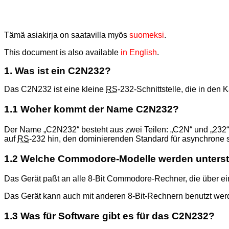
Tämä asiakirja on saatavilla myös
suomeksi
.
This document is also available
in English
.
1. Was ist ein C2N232?
Das C2N232 ist eine kleine
RS
-232-Schnittstelle, die in de
1.1 Woher kommt der Name C2N232?
Der Name
C2N232
besteht aus zwei Teilen:
C2N
und
232
auf
RS
-232 hin, den dominierenden Standard für asynchrone 
1.2 Welche Commodore-Modelle werden unterst
Das Gerät paßt an alle 8-Bit Commodore-Rechner, die über eine
Das Gerät kann auch mit anderen 8-Bit-Rechnern benutzt werde
1.3 Was für Software gibt es für das C2N232?