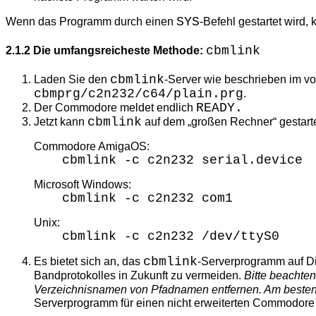
SYS
Wenn das Programm durch einen
-Befehl gestartet wird,
cbmlink
2.1.2 Die umfangsreicheste Methode:
cbmlink
Laden Sie den
-Server wie beschrieben im vo
cbmprg/c2n232/c64/plain.prg
.
READY.
Der Commodore meldet endlich
cbmlink
Jetzt kann
auf dem
großen Rechner
gestart
Commodore AmigaOS:
cbmlink -c c2n232 serial.device
Microsoft Windows:
cbmlink -c c2n232 com1
Unix:
cbmlink -c c2n232 /dev/ttyS0
cbmlink
Es bietet sich an, das
-Serverprogramm auf D
Bandprotokolles in Zukunft zu vermeiden.
Bitte beachten
Verzeichnisnamen von Pfadnamen entfernen. Am besten b
Serverprogramm für einen nicht erweiterten Commodore 