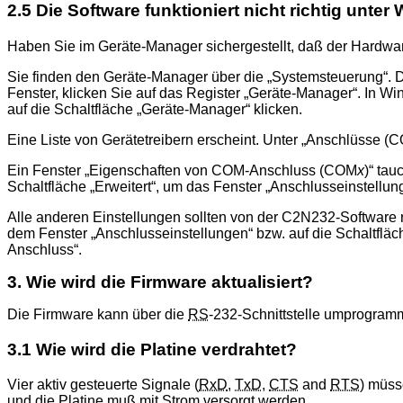
2.5 Die Software funktioniert nicht richtig unte
Haben Sie im Geräte-Manager sichergestellt, daß der Hardware-
Sie finden den Geräte-Manager über die
Systemsteuerung
. 
Fenster, klicken Sie auf das Register
Geräte-Manager
. In W
auf die Schaltfläche
Geräte-Manager
klicken.
Eine Liste von Gerätetreibern erscheint. Unter
Anschlüsse (C
Ein Fenster
Eigenschaften von COM-Anschluss (COM
x
)
tauc
Schaltfläche
Erweitert
, um das Fenster
Anschlusseinstellun
Alle anderen Einstellungen sollten von der C2N232-Software ri
dem Fenster
Anschlusseinstellungen
bzw. auf die Schaltflä
Anschluss
.
3. Wie wird die Firmware aktualisiert?
Die Firmware kann über die
RS
-232-Schnittstelle umprogram
3.1 Wie wird die Platine verdrahtet?
Vier aktiv gesteuerte Signale (
RxD
,
TxD
,
CTS
and
RTS
) müss
und die Platine muß mit Strom versorgt werden.