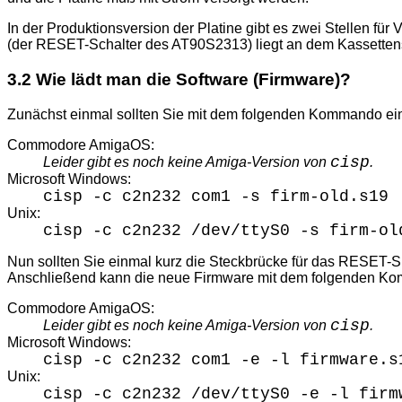
In der Produktionsversion der Platine gibt es zwei Stellen fü
(der RESET-Schalter des AT90S2313) liegt an dem Kassetten
3.2 Wie lädt man die Software (Firmware)?
Zunächst einmal sollten Sie mit dem folgenden Kommando eine
Commodore AmigaOS:
cisp
Leider gibt es noch keine Amiga-Version von
.
Microsoft Windows:
cisp -c c2n232 com1 -s firm-old.s19
Unix:
cisp -c c2n232 /dev/ttyS0 -s firm-ol
Nun sollten Sie einmal kurz die Steckbrücke für das RESET-S
Anschließend kann die neue Firmware mit dem folgenden Ko
Commodore AmigaOS:
cisp
Leider gibt es noch keine Amiga-Version von
.
Microsoft Windows:
cisp -c c2n232 com1 -e -l firmware.s
Unix:
cisp -c c2n232 /dev/ttyS0 -e -l firm