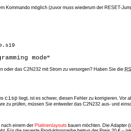
esem Kommando möglich (zuvor muss wiederum der RESET-Jumper
e.s19
gramming mode
en oder das C2N232 mit Strom zu versorgen? Haben Sie die
R
cisp
mms
liegt, ist es schwer, diesen Fehler zu korrigieren. V
e zu prüfen, müssen Sie entweder das C2N232 aus- und einsc
st nach einem der
Platinenlayouts
bauen möchten. Die Adapter (ü
eht. Für die neueste Produktionsreihe betrug der Preis 20 € – i