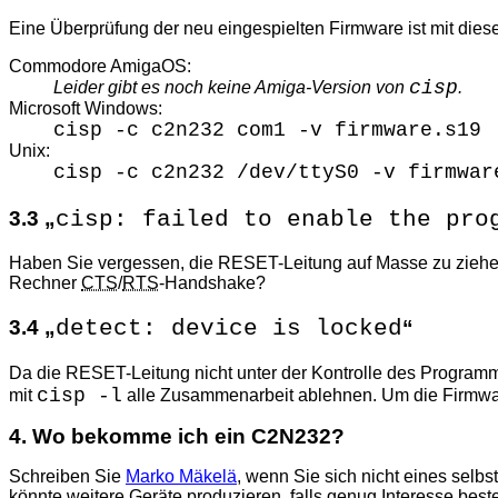
Eine Überprüfung der neu eingespielten Firmware ist mit di
Commodore AmigaOS:
cisp
Leider gibt es noch keine Amiga-Version von
.
Microsoft Windows:
cisp -c c2n232 com1 -v firmware.s19
Unix:
cisp -c c2n232 /dev/ttyS0 -v firmwar
cisp: failed to enable the pro
3.3
Haben Sie vergessen, die RESET-Leitung auf Masse zu zieh
Rechner
CTS
/
RTS
-Handshake?
detect: device is locked
3.4
Da die RESET-Leitung nicht unter der Kontrolle des Progra
cisp -l
mit
alle Zusammenarbeit ablehnen. Um die Firmwar
4. Wo bekomme ich ein C2N232?
Schreiben Sie
Marko Mäkelä
, wenn Sie sich nicht eines selb
könnte weitere Geräte produzieren, falls genug Interesse best