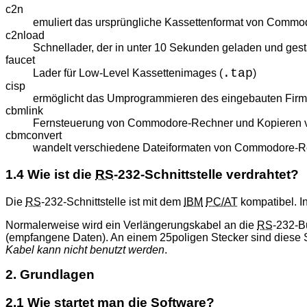
c2n
emuliert das ursprüngliche Kassettenformat von Commo
c2nload
Schnellader, der in unter 10 Sekunden geladen und gest
faucet
.tap
Lader für Low-Level Kassettenimages (
)
cisp
ermöglicht das Umprogrammieren des eingebauten Fir
cbmlink
Fernsteuerung von Commodore-Rechner und Kopieren vo
cbmconvert
wandelt verschiedene Dateiformaten von Commodore-
1.4 Wie ist die
RS
-232-Schnittstelle verdrahtet?
Die
RS
-232-Schnittstelle ist mit dem
IBM
PC/AT
kompatibel. I
Normalerweise wird ein Verlängerungskabel an die
RS
-232-B
(empfangene Daten). An einem 25poligen Stecker sind diese 
Kabel kann nicht benutzt werden
.
2. Grundlagen
2.1 Wie startet man die Software?